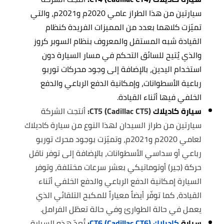
سيارتين من هذا الطراز عامي 2020م و2021م، والتي
تميّزت كلاهما بعدد من المميزات الفريدة كنظام
القيادة شبه المستقل والمعروف بنظام السوبر كروز
والذي يُتيح للسائق التحكم في مسار السيارة دون
استخدام اليدين، بالإضافة إلى وجود محركات توربو
رباعية الأسطوانات، وإمكانية الدفع الرباعي والدفع
الخلفي فيها أثناء القيادة.
سيارة كاديلاك
CT5 (Cadillac CT5):
أنتجت الشركة
سيارتين من طراز السيدان لهذا النوع من سيارة كاديلاك
لعامي 2020م و2021م، وتميّزت بوجود محرك توربو
رباعي أو سداسي الأسطوانات، بالإضافة إلى توفر ناقل
حركة (جير) أوتوماتيكي بعشر سرعات مختلفة، وتوفر
السيارة إمكانية الدفع الرباعي والدفع الخلفي أثناء
القيادة، كما توفّر أيضاً معياراً للمكبح التلقائي الذي
يعمل في حالة الطوارئ وفي حالة تعطّل الفرامل.
سيارة
كاديلاك
CT6 (Cadillac CT6)
:
تُعدّ هذه السيارة