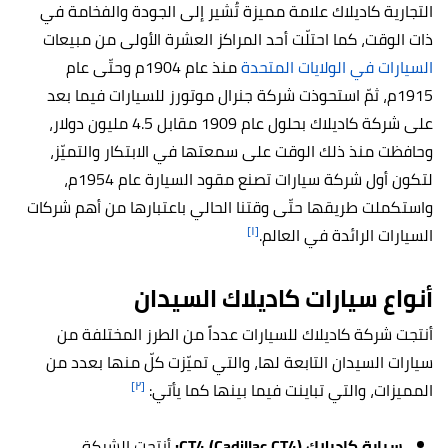
التجارية كاديلاك علامة مميزة تُشير إلى الجودة والفخامة في
ذات الوقت، كما احتلّت أحد المراكز العشرة الأولى من مبيعات
السيارات في الولايات المتحدة
منذ عام 1904م وحتّى عام
1915م، ثمّ استحوذت شركة جنرال موتورز للسيارات فيما بعد
على شركة كاديلاك بحلول عام 1909 مقابل 4.5 مليون دولار،
وحافظت منذ ذلك الوقت على سمعتها في الابتكار والتميّز،
لتكون أول شركة سيارات تصنع مقود السيارة عام 1954م،
واستكملت طريقها حتّى وقتنا الحالي باعتبارها من أهم شركات
[١]
السيارات الرائدة في العالم.
أنواع سيارات كاديلاك السيدان
أنتجت شركة كاديلاك للسيارات عدداً من الطرز المختلفة من
سيارات السيدان التابعة لها، والتي تميّزت كلّ منها بعدد من
[٢]
المميزات، والتي تباينت فيما بينها كما يأتي:
سيارة كاديلاك CT4 (Cadillac CT4):
أنتجت الشركة