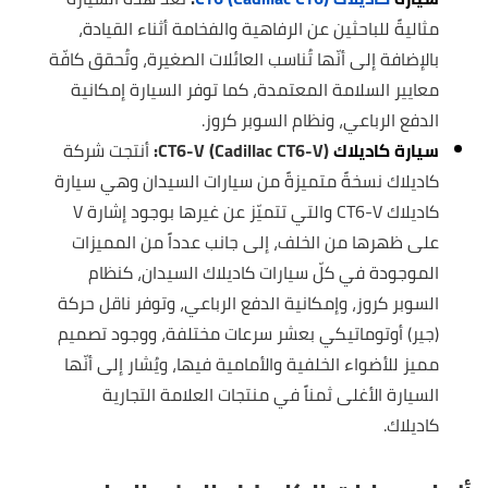
مثاليةً للباحثين عن الرفاهية والفخامة أثناء القيادة،
بالإضافة إلى أنّها تُناسب العائلات الصغيرة، وتُحقق كافّة
معايير السلامة المعتمدة، كما توفر السيارة إمكانية
الدفع الرباعي، ونظام السوبر كروز.
سيارة كاديلاك
CT6-V (Cadillac CT6-V):
أنتجت شركة
كاديلاك نسخةً متميزةً من سيارات السيدان وهي سيارة
كاديلاك CT6-V والتي تتميّز عن غيرها بوجود إشارة V
على ظهرها من الخلف، إلى جانب عدداً من المميزات
الموجودة في كلّ سيارات كاديلاك السيدان، كنظام
السوبر كروز، وإمكانية الدفع الرباعي، وتوفر ناقل حركة
(جير) أوتوماتيكي بعشر سرعات مختلفة، ووجود تصميم
مميز للأضواء الخلفية والأمامية فيها، ويُشار إلى أنّها
السيارة الأغلى ثمناً في منتجات العلامة التجارية
كاديلاك.