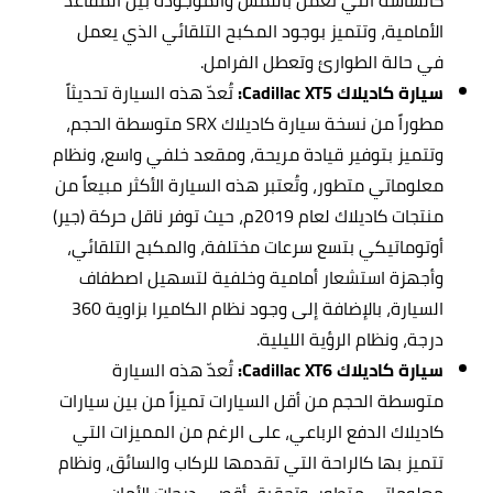
كالشاشة التي تعمل باللمس والموجودة بين المقاعد
الأمامية، وتتميز بوجود المكبح التلقائي الذي يعمل
في حالة الطوارئ وتعطل الفرامل.
سيارة كاديلاك Cadillac XT5:
تُعدّ هذه السيارة تحديثاً
مطوراً من نسخة سيارة كاديلاك
SRX متوسطة الحجم،
وتتميز بتوفير قيادة مريحة، ومقعد خلفي واسع، ونظام
معلوماتي متطور، وتُعتبر هذه السيارة الأكثر مبيعاً من
منتجات كاديلاك لعام 2019م، حيث توفر ناقل حركة (جير)
أوتوماتيكي بتسع سرعات مختلفة، والمكبح التلقائي،
وأجهزة استشعار أمامية وخلفية لتسهيل اصطفاف
السيارة، بالإضافة إلى وجود نظام الكاميرا بزاوية 360
درجة، ونظام الرؤية الليلية.
سيارة كاديلاك Cadillac XT6:
تُعدّ هذه السيارة
متوسطة الحجم من أقل السيارات تميزاً من بين سيارات
كاديلاك الدفع الرباعي، على الرغم من المميزات التي
تتميز بها كالراحة التي تقدمها للركاب والسائق، ونظام