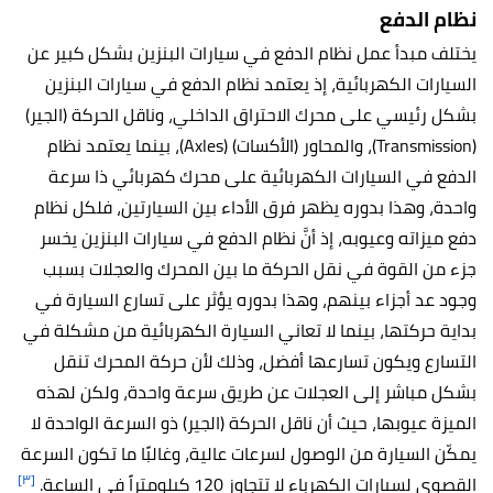
نظام الدفع
يختلف مبدأ عمل نظام الدفع في سيارات البنزين بشكل كبير عن
السيارات الكهربائية، إذ يعتمد نظام الدفع في سيارات البنزين
بشكل رئيسي على محرك الاحتراق الداخلي، وناقل الحركة (الجير)
(Transmission)، والمحاور (الأكسات) (Axles)، بينما يعتمد نظام
الدفع في السيارات الكهربائية على محرك كهربائي ذا سرعة
واحدة، وهذا بدوره يظهر فرق الأداء بين السيارتين، فلكل نظام
دفع ميزاته وعيوبه، إذ أنَّ نظام الدفع في سيارات البنزين يخسر
جزء من القوة في نقل الحركة ما بين المحرك والعجلات بسبب
وجود عد أجزاء بينهم، وهذا بدوره يؤثر على تسارع السيارة في
بداية حركتها، بينما لا تعاني السيارة الكهربائية من مشكلة في
التسارع ويكون تسارعها أفضل، وذلك لأن حركة المحرك تنقل
بشكل مباشر إلى العجلات عن طريق سرعة واحدة، ولكن لهذه
الميزة عيوبها، حيث أن ناقل الحركة (الجير) ذو السرعة الواحدة لا
يمكّن السيارة من الوصول لسرعات عالية، وغالبًا ما تكون السرعة
[٣]
القصوى لسيارات الكهرباء لا تتجاوز 120 كيلومتراً في الساعة.