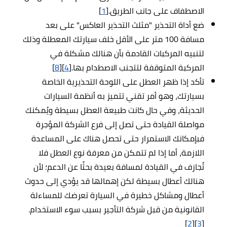
الاصطفاف على جانب الطريق.[
1
]
ضع أداة التحذير "مثلث التحذير العاكس" على بعد
مسافة 100 متر على الأقل خلف سيارتك المعطلة وذلك
لتنبيه المركبات القادمة بأن هنالك مشكلة في
المركبة المتوقفة لتتجنب الاصطدام بها.[
4
][
8
]
تأكد إذا ظهر العطل على اللوحة التحذيرية الخاصة
بسيارتك، وهو أمر تقني تتميز به أنظمة السيارات
الحديثة، وفي حال كانت طبيعة العطل بسيطة ويُمكنك
مواصلة القيادة حتى تصل إلى فرع الشركة المؤجرة
فبإمكانك الاستمرار حتى تحصل هناك على المساعدة
اللازمة، أما إذا لم تتمكن من معرفة نوع العطل فلا
تُجازف في القيادة لمسافة بعيدة بحثًا عن الدعم؛ لأن
هنالك أعطال بسيطة لكن إهمالها قد يؤدي إلى حدوث
أعطال ومشاكل خطيرة في السيارة تعرضك للمساءلة
القانونية من قبل شركة التأجير بسبب سوء الاستخدام.
]
2
][
3
[