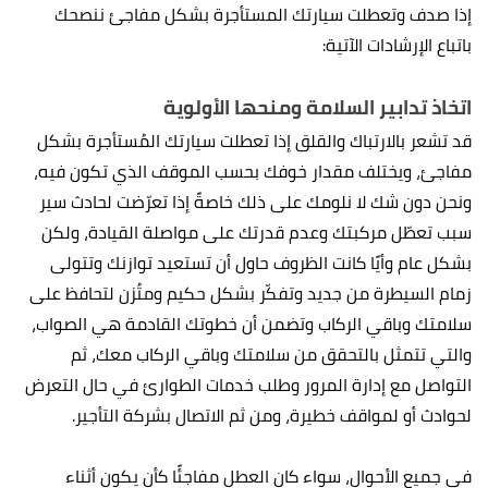
إذا صدف وتعطلت سيارتك المستأجرة بشكل مفاجئ ننصحك
باتباع الإرشادات الآتية:
اتخاذ تدابير السلامة ومنحها الأولوية
قد تشعر بالارتباك والقلق إذا تعطلت سيارتك المُستأجرة بشكل
مفاجئ، ويختلف مقدار خوفك بحسب الموقف الذي تكون فيه،
ونحن دون شك لا نلومك على ذلك خاصةً إذا تعرّضت لحادث سير
سبب تعطّل مركبتك وعدم قدرتك على مواصلة القيادة، ولكن
بشكل عام وأيًا كانت الظروف حاول أن تستعيد توازنك وتتولى
زمام السيطرة من جديد وتفكّر بشكل حكيم ومتُزن لتحافظ على
سلامتك وباقي الركاب وتضمن أن خطوتك القادمة هي الصواب،
والتي تتمثل بالتحقق من سلامتك وباقي الركاب معك، ثم
التواصل مع إدارة المرور وطلب خدمات الطوارئ في حال التعرض
لحوادث أو لمواقف خطيرة، ومن ثم الاتصال بشركة التأجير.
في جميع الأحوال، سواء كان العطل مفاجئًا كأن يكون أثناء