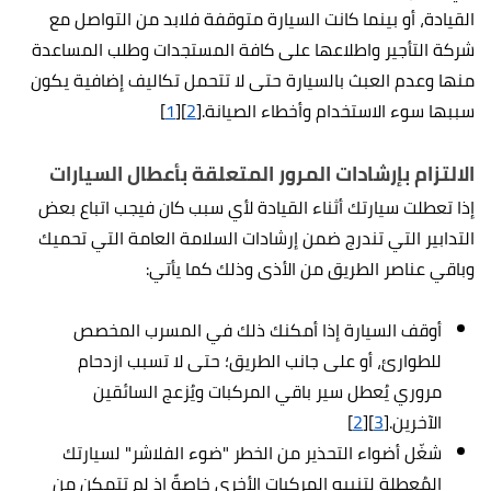
القيادة، أو بينما كانت السيارة متوقفة فلابد من التواصل مع
شركة التأجير واطلاعها على كافة المستجدات وطلب المساعدة
منها وعدم العبث بالسيارة حتى لا تتحمل تكاليف إضافية يكون
سببها سوء الاستخدام وأخطاء الصيانة.[
2
][
1
]
الالتزام بإرشادات المرور المتعلقة بأعطال السيارات
إذا تعطلت سيارتك أثناء القيادة لأي سبب كان فيجب اتباع بعض
التدابير التي تندرج ضمن إرشادات السلامة العامة التي تحميك
وباقي عناصر الطريق من الأذى وذلك كما يأتي:
أوقف السيارة إذا أمكنك ذلك في المسرب المخصص
للطوارئ، أو على جانب الطريق؛ حتى لا تسبب ازدحام
مروري يُعطل سير باقي المركبات ويُزعج السائقين
الآخرين.[
3
][
2
]
شغّل أضواء التحذير من الخطر "ضوء الفلاشر" لسيارتك
المُعطلة لتنبيه المركبات الأخرى خاصةً إذ لم تتمكن من