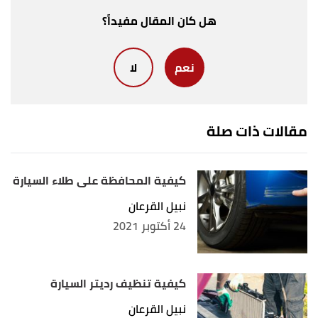
"Quick Ways to Remove Scratches from Your Cars
↑
هل كان المقال مفيداً؟
Glass Windows"
,
thenewswheel
, 2020-06-30,
Retrieved 2020-11-14. Edited.
نعم
لا
,
"How To Remove Scratches From Car Glass?"
↑
carcarehunt
, 2020-01-04, Retrieved 2020-11-14.
Edited.
مقالات ذات صلة
"DIFFERENT WAYS TO PROTECT YOUR
↑
WINDSHIELD"
,
windshieldexperts
, 2017-03-05,
كيفية المحافظة على طلاء السيارة
Retrieved 2020-11-14. Edited.
نبيل القرعان
24 أكتوبر 2021
كيفية تنظيف رديتر السيارة
نبيل القرعان