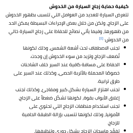
كيفية حماية زجاج السيارة من الخدوش
تتعرض السيارة للعديد من العوامل التي تتسبب بظهور الخدوش
على الزجاج، ولكن من خلال بعض الإجراءات البسيطة يمكن الحد
من ظهورها، وفيما يأتي نصائح للحفاظ على زجاج السيارة خالي
[٤]
من الخدوش:
تجنب الاصطفاف تحت أشعة الشمس، وذلك لكونها
تُضعف الزجاج وتزيد من سوء الخدوش إن وجدت.
الحفاظ على مسافة كافية عند السير خلف الشاحنات
خصوصًا المحملة بالأتربة الحصى، وكذلك عند السير على
طرق ترابية.
تجنب اهتزاز السيارة بشكل كبير ومفاجئ، وكذلك تجنب
إغلاق الأبواب بقوة، لكونها تشكّل ضغطاً على الزجاج.
تجنب استخدام منظفات الزجاج التي تحتوي على
الأمونيا، وذلك لكونها تتسبب بإزالة الطبقة الحامية
للزجاج.
تفقّد ماسحات الزجاج بشكل دوري وتنظيفها،