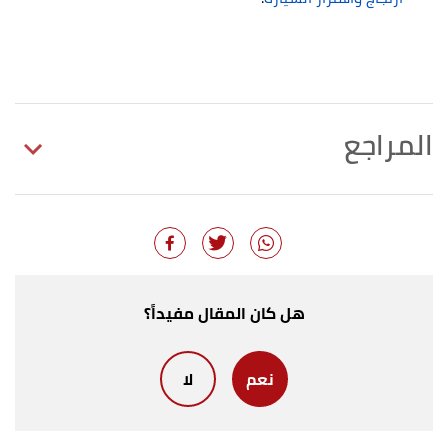
المراجع
أ
ب
"What Does Clutch Mean: Everything You Need
^
to Know"
,
caranddriver
, Retrieved 15/2/2022.
Edited.
,
"Do You Have to Press the Clutch When Braking?"
↑
هل كان المقال مفيداً؟
learndriving
, Retrieved 16/2/2022. Edited.
نعم
لا
أ
ب
ت
"Clutch or brake first when stopping or
^
slowing down?"
,
driving-school-beckenham
,
Retrieved 15/2/2022. Edited.