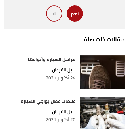
Filter"
,
autochimps
, Retrieved 10/9/2023. Edited.
نعم
لا
,
wikihow
, Retrieved
"How to Change a Fuel Filter"
↑
10/9/2023. Edited.
,
"How to Replace Your Car’s Fuel Filter"
↑
مقالات ذات صلة
familyhandyman
, Retrieved 10/9/2023. Edited.
فرامل السيارة وأنواعها
نبيل القرعان
24 أكتوبر 2021
علامات عطل بواجي السيارة
نبيل القرعان
20 أكتوبر 2021