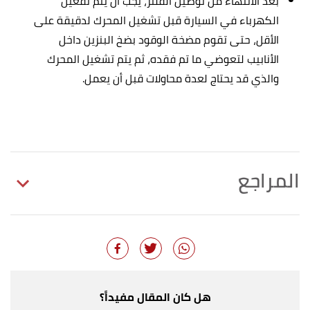
بعد الانتهاء من توصيل الفلتر، يجب أن يتم تفعيل
الكهرباء في السيارة قبل تشغيل المحرك لدقيقة على
الأقل، حتى تقوم مضخة الوقود بضخ البنزين داخل
الأنابيب لتعوضي ما تم فقده، ثم يتم تشغيل المحرك
والذي قد يحتاج لعدة محاولات قبل أن يعمل.
المراجع
أ
ب
,
"5 Signs Your Fuel Filter Needs Replacing"
^
familyhandyman
, Retrieved 10/9/2023. Edited.
are the symptoms of,stalls or misfires while
↑
accelerating. "Symptoms Of A Bad Or Clogged Fuel
هل كان المقال مفيداً؟